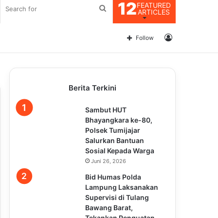
12
FEATURED
Search
ARTICLES
for
Log
Follow
In
Berita Terkini
Sambut HUT
Bhayangkara ke-80,
Polsek Tumijajar
Salurkan Bantuan
Sosial Kepada Warga
Juni 26, 2026
Bid Humas Polda
Lampung Laksanakan
Supervisi di Tulang
Bawang Barat,
Tekankan Penguatan