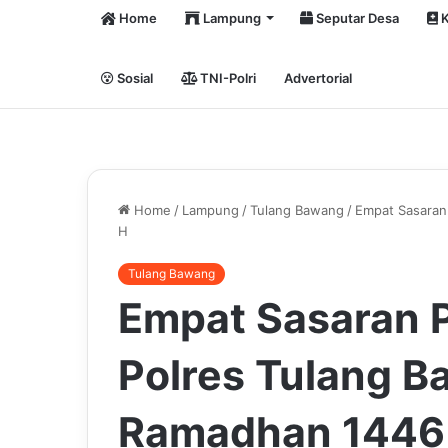
Home
Lampung
Seputar Desa
K
Sosial
TNI-Polri
Advertorial
Home
/
Lampung
/
Tulang Bawang
/
Empat Sasaran 
H
Tulang Bawang
Empat Sasaran Pa
Polres Tulang B
Ramadhan 1446