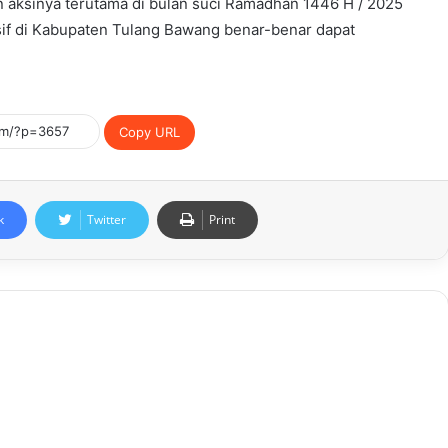
n aksinya terutama di bulan suci Ramadhan 1446 H / 2025
if di Kabupaten Tulang Bawang benar-benar dapat
Copy URL
k
Twitter
Print