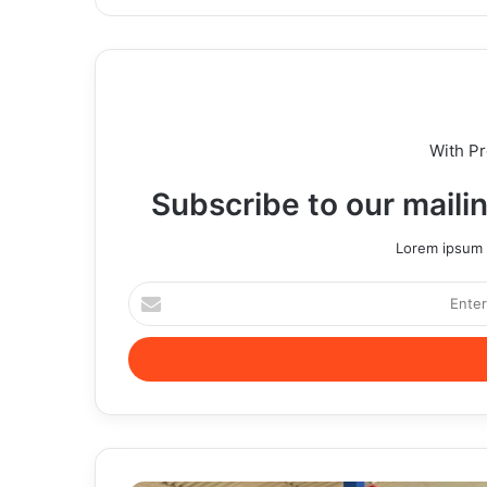
With P
Subscribe to our mailin
Lorem ipsum d
Enter
your
Email
address