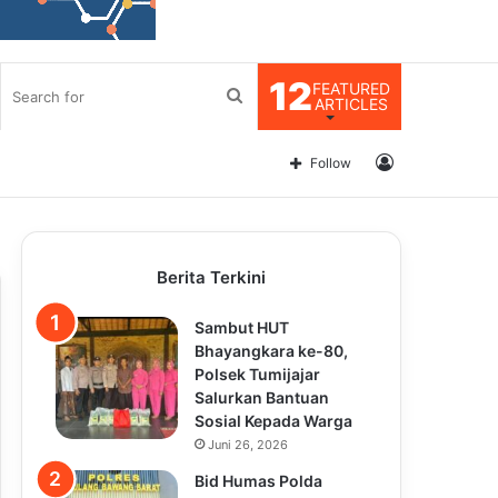
12
FEATURED
Search
ARTICLES
for
Log
Follow
In
Berita Terkini
Sambut HUT
Bhayangkara ke-80,
Polsek Tumijajar
Salurkan Bantuan
Sosial Kepada Warga
Juni 26, 2026
Bid Humas Polda