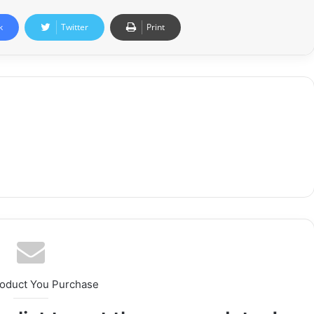
k
Twitter
Print
roduct You Purchase