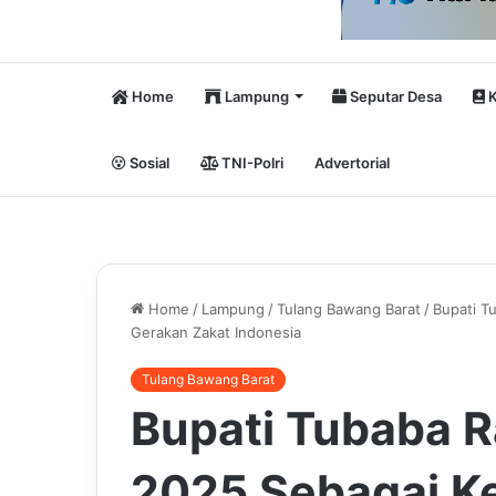
Home
Lampung
Seputar Desa
K
Sosial
TNI-Polri
Advertorial
Home
/
Lampung
/
Tulang Bawang Barat
/
Bupati T
Gerakan Zakat Indonesia
Tulang Bawang Barat
Bupati Tubaba 
2025 Sebagai K