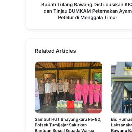
Bupati Tulang Bawang Distribusikan KK
dan Tinjau BUMKAM Peternakan Ayam
Petelur di Menggala Timur
Related Articles
Sambut HUT Bhayangkara ke-80,
Bid Huma
Polsek Tumijajar Salurkan
Laksanaka
Bantuan Sosial Kepada Warga
Bawang Ba