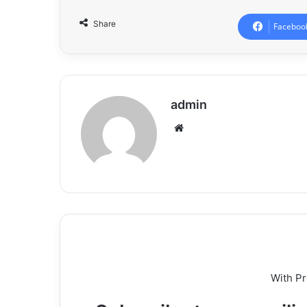
Share
Faceboo
admin
Website
With P