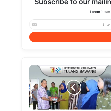
Subscribe to our mailin
Lorem ipsum d
Enter
your
Email
address