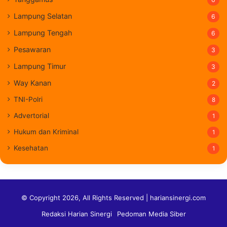
Lampung Selatan
6
Lampung Tengah
6
Pesawaran
3
Lampung Timur
3
Way Kanan
2
TNI-Polri
8
Advertorial
1
Hukum dan Kriminal
1
Kesehatan
1
© Copyright 2026, All Rights Reserved | hariansinergi.com
Redaksi Harian Sinergi
Pedoman Media Siber