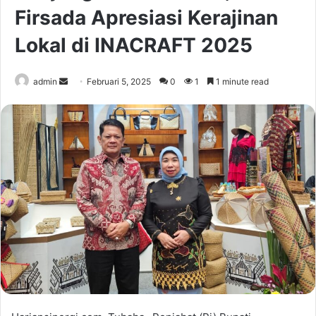
Firsada Apresiasi Kerajinan
Lokal di INACRAFT 2025
Send
admin
Februari 5, 2025
0
1
1 minute read
an
email