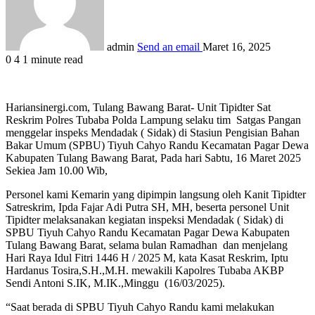
admin
Send an email
Maret 16, 2025
0
4
1 minute read
Hariansinergi.com, Tulang Bawang Barat- Unit Tipidter Sat
Reskrim Polres Tubaba Polda Lampung selaku tim Satgas Pangan
menggelar inspeks Mendadak ( Sidak) di Stasiun Pengisian Bahan
Bakar Umum (SPBU) Tiyuh Cahyo Randu Kecamatan Pagar Dewa
Kabupaten Tulang Bawang Barat, Pada hari Sabtu, 16 Maret 2025
Sekiea Jam 10.00 Wib,
Personel kami Kemarin yang dipimpin langsung oleh Kanit Tipidter
Satreskrim, Ipda Fajar Adi Putra SH, MH, beserta personel Unit
Tipidter melaksanakan kegiatan inspeksi Mendadak ( Sidak) di
SPBU Tiyuh Cahyo Randu Kecamatan Pagar Dewa Kabupaten
Tulang Bawang Barat, selama bulan Ramadhan dan menjelang
Hari Raya Idul Fitri 1446 H / 2025 M, kata Kasat Reskrim, Iptu
Hardanus Tosira,S.H.,M.H. mewakili Kapolres Tubaba AKBP
Sendi Antoni S.IK, M.IK.,Minggu (16/03/2025).
“Saat berada di SPBU Tiyuh Cahyo Randu kami melakukan