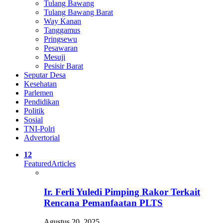
Tulang Bawang
Tulang Bawang Barat
Way Kanan
Tanggamus
Pringsewu
Pesawaran
Mesuji
Pesisir Barat
Seputar Desa
Kesehatan
Parlemen
Pendidikan
Politik
Sosial
TNI-Polri
Advertorial
12
Featured
Articles
Ir. Ferli Yuledi Pimping Rakor Terkait
Rencana Pemanfaatan PLTS
Agustus 20, 2025