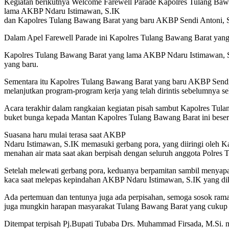
Kegiatan berikutnya Welcome Farewell Parade Kapolres Tulang Baw
lama AKBP Ndaru Istimawan, S.IK
dan Kapolres Tulang Bawang Barat yang baru AKBP Sendi Antoni, S,
Dalam Apel Farewell Parade ini Kapolres Tulang Bawang Barat yang 
Kapolres Tulang Bawang Barat yang lama AKBP Ndaru Istimawan, S.
yang baru.
Sementara itu Kapolres Tulang Bawang Barat yang baru AKBP Sendi 
melanjutkan program-program kerja yang telah dirintis sebelumnya seh
Acara terakhir dalam rangkaian kegiatan pisah sambut Kapolres Tul
buket bunga kepada Mantan Kapolres Tulang Bawang Barat ini beserta
Suasana haru mulai terasa saat AKBP
Ndaru Istimawan, S.IK memasuki gerbang pora, yang diiringi oleh Ka
menahan air mata saat akan berpisah dengan seluruh anggota Polres
Setelah melewati gerbang pora, keduanya berpamitan sambil menyapa 
kaca saat melepas kepindahan AKBP Ndaru Istimawan, S.IK yang dik
Ada pertemuan dan tentunya juga ada perpisahan, semoga sosok ram
juga mungkin harapan masyarakat Tulang Bawang Barat yang cukup te
Ditempat terpisah Pj.Bupati Tubaba Drs. Muhammad Firsada, M.Si. m