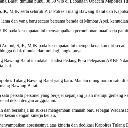
ang Barat, dimulai pukul 08.30 wib di Lapangan Upacara Mapolres Tu
IK, M,IK serta seluruh PJU Polres Tulang Bawang Barat dan Kapolsek
lama dan yang baru secara bersama berada di Mimbar Apel, kemudian 
IK pada kesempatan ini menyampaikan permohonan maaf serta pamit k
Antoni, S,IK, M,IK pada kesempatan ini memperkenalkan diri secara 
ingga tidak dimulai dari nol lagi, ungkapnya.
ang Bawang Barat ini adalah Tradisi Pedang Pora Pelepasan AKBP Nda
 Istri.
polres Tulang Bawang Barat yang baru. Mantan orang nomor satu di Pol
 Tulang Bawang Barat.
satu persatu personel yang berjejer sepanjang jalan menuju gerbang 
enal dekat dengan anggota ini.
ah dan bersahaja ini sukses mengemban amanah baru sebagai Wadansat
rkesan dengan kinerja beliau.
enyampaikan apresiasinya atas kinerja dan dedikasi Kapolres Tulang