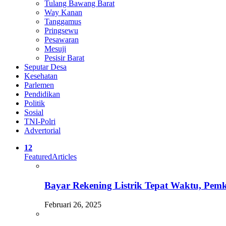
Tulang Bawang Barat
Way Kanan
Tanggamus
Pringsewu
Pesawaran
Mesuji
Pesisir Barat
Seputar Desa
Kesehatan
Parlemen
Pendidikan
Politik
Sosial
TNI-Polri
Advertorial
12
Featured
Articles
Bayar Rekening Listrik Tepat Waktu, P
Februari 26, 2025