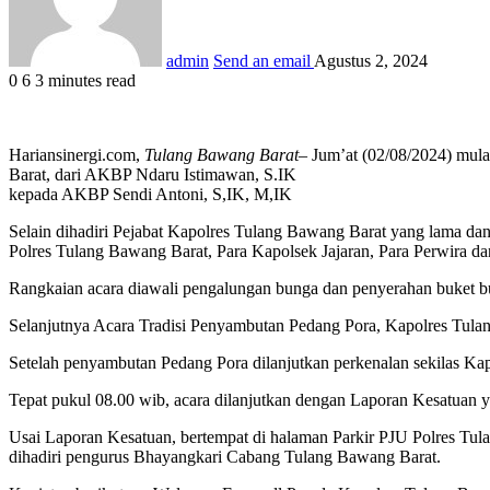
admin
Send an email
Agustus 2, 2024
0
6
3 minutes read
Hariansinergi.com,
Tulang Bawang Barat
– Jum’at (02/08/2024) mul
Barat, dari AKBP Ndaru Istimawan, S.IK
kepada AKBP Sendi Antoni, S,IK, M,IK
Selain dihadiri Pejabat Kapolres Tulang Bawang Barat yang lama da
Polres Tulang Bawang Barat, Para Kapolsek Jajaran, Para Perwira 
Rangkaian acara diawali pengalungan bunga dan penyerahan buket 
Selanjutnya Acara Tradisi Penyambutan Pedang Pora, Kapolres Tul
Setelah penyambutan Pedang Pora dilanjutkan perkenalan sekilas K
Tepat pukul 08.00 wib, acara dilanjutkan dengan Laporan Kesatuan y
Usai Laporan Kesatuan, bertempat di halaman Parkir PJU Polres Tul
dihadiri pengurus Bhayangkari Cabang Tulang Bawang Barat.