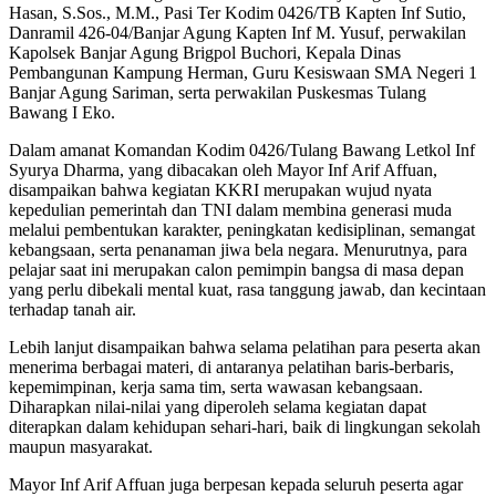
Hasan, S.Sos., M.M., Pasi Ter Kodim 0426/TB Kapten Inf Sutio,
Danramil 426-04/Banjar Agung Kapten Inf M. Yusuf, perwakilan
Kapolsek Banjar Agung Brigpol Buchori, Kepala Dinas
Pembangunan Kampung Herman, Guru Kesiswaan SMA Negeri 1
Banjar Agung Sariman, serta perwakilan Puskesmas Tulang
Bawang I Eko.
Dalam amanat Komandan Kodim 0426/Tulang Bawang Letkol Inf
Syurya Dharma, yang dibacakan oleh Mayor Inf Arif Affuan,
disampaikan bahwa kegiatan KKRI merupakan wujud nyata
kepedulian pemerintah dan TNI dalam membina generasi muda
melalui pembentukan karakter, peningkatan kedisiplinan, semangat
kebangsaan, serta penanaman jiwa bela negara. Menurutnya, para
pelajar saat ini merupakan calon pemimpin bangsa di masa depan
yang perlu dibekali mental kuat, rasa tanggung jawab, dan kecintaan
terhadap tanah air.
Lebih lanjut disampaikan bahwa selama pelatihan para peserta akan
menerima berbagai materi, di antaranya pelatihan baris-berbaris,
kepemimpinan, kerja sama tim, serta wawasan kebangsaan.
Diharapkan nilai-nilai yang diperoleh selama kegiatan dapat
diterapkan dalam kehidupan sehari-hari, baik di lingkungan sekolah
maupun masyarakat.
Mayor Inf Arif Affuan juga berpesan kepada seluruh peserta agar