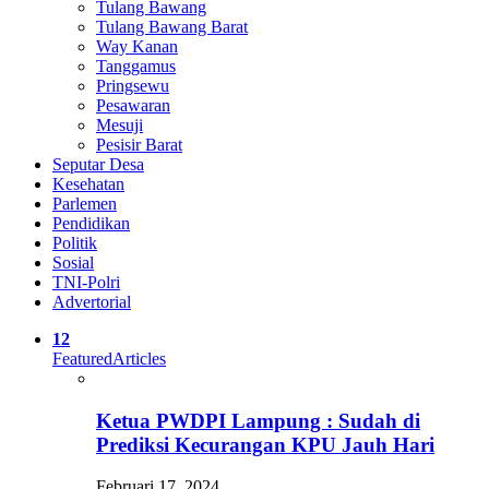
Tulang Bawang
Tulang Bawang Barat
Way Kanan
Tanggamus
Pringsewu
Pesawaran
Mesuji
Pesisir Barat
Seputar Desa
Kesehatan
Parlemen
Pendidikan
Politik
Sosial
TNI-Polri
Advertorial
12
Featured
Articles
Ketua PWDPI Lampung : Sudah di
Prediksi Kecurangan KPU Jauh Hari
Februari 17, 2024