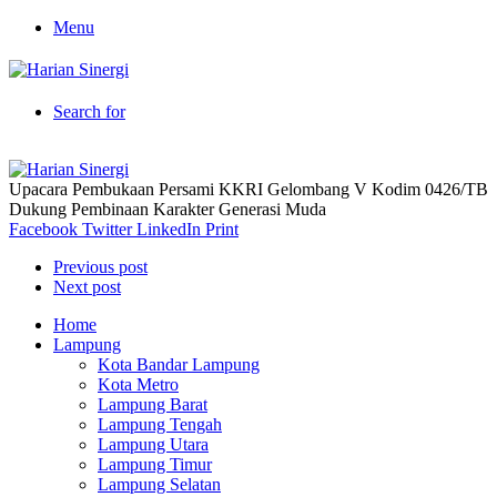
Menu
Search for
Upacara Pembukaan Persami KKRI Gelombang V Kodim 0426/TB
Dukung Pembinaan Karakter Generasi Muda
Facebook
Twitter
LinkedIn
Print
Previous post
Next post
Home
Lampung
Kota Bandar Lampung
Kota Metro
Lampung Barat
Lampung Tengah
Lampung Utara
Lampung Timur
Lampung Selatan