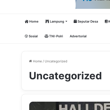
Home
Lampung
Seputar Desa
K
Sosial
TNI-Polri
Advertorial
Home
/
Uncategorized
Uncategorized