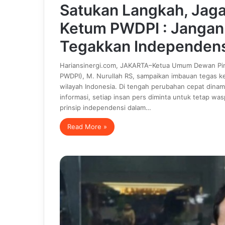
Satukan Langkah, Jaga 
Ketum PWDPI : Jangan 
Tegakkan Independens
Hariansinergi.com, JAKARTA–Ketua Umum Dewan Pim
PWDPI), M. Nurullah RS, sampaikan imbauan tegas k
wilayah Indonesia. Di tengah perubahan cepat dinami
informasi, setiap insan pers diminta untuk tetap wa
prinsip independensi dalam…
Read More »