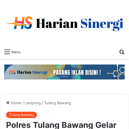
S
Menu
fo
Home
/
Lampung
/
Tulang Bawang
Tulang Bawang
Polres Tulang Bawang Gelar