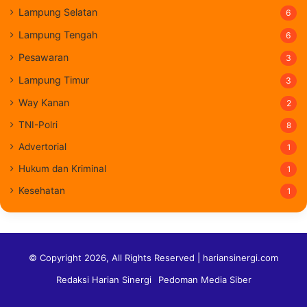
Lampung Selatan
6
Lampung Tengah
6
Pesawaran
3
Lampung Timur
3
Way Kanan
2
TNI-Polri
8
Advertorial
1
Hukum dan Kriminal
1
Kesehatan
1
© Copyright 2026, All Rights Reserved | hariansinergi.com
Redaksi Harian Sinergi
Pedoman Media Siber