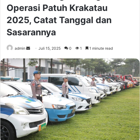
Operasi Patuh Krakatau
2025, Catat Tanggal dan
Sasarannya
Send
admin
Juli 15, 2025
0
1
1 minute read
an
email