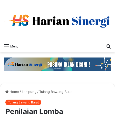
S
Menu
fo
Home
/
Lampung
/
Tulang Bawang Barat
Tulang Bawang Barat
Penilaian Lomba