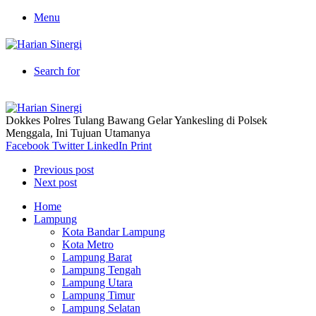
Menu
Search for
Dokkes Polres Tulang Bawang Gelar Yankesling di Polsek
Menggala, Ini Tujuan Utamanya
Facebook
Twitter
LinkedIn
Print
Previous post
Next post
Home
Lampung
Kota Bandar Lampung
Kota Metro
Lampung Barat
Lampung Tengah
Lampung Utara
Lampung Timur
Lampung Selatan