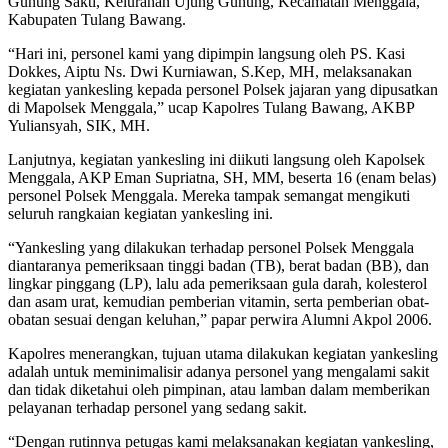
Gunung Sakti, Kelurahan Ujung Gunung, Kecamatan Menggala,
Kabupaten Tulang Bawang.
“Hari ini, personel kami yang dipimpin langsung oleh PS. Kasi
Dokkes, Aiptu Ns. Dwi Kurniawan, S.Kep, MH, melaksanakan
kegiatan yankesling kepada personel Polsek jajaran yang dipusatkan
di Mapolsek Menggala,” ucap Kapolres Tulang Bawang, AKBP
Yuliansyah, SIK, MH.
Lanjutnya, kegiatan yankesling ini diikuti langsung oleh Kapolsek
Menggala, AKP Eman Supriatna, SH, MM, beserta 16 (enam belas)
personel Polsek Menggala. Mereka tampak semangat mengikuti
seluruh rangkaian kegiatan yankesling ini.
“Yankesling yang dilakukan terhadap personel Polsek Menggala
diantaranya pemeriksaan tinggi badan (TB), berat badan (BB), dan
lingkar pinggang (LP), lalu ada pemeriksaan gula darah, kolesterol
dan asam urat, kemudian pemberian vitamin, serta pemberian obat-
obatan sesuai dengan keluhan,” papar perwira Alumni Akpol 2006.
Kapolres menerangkan, tujuan utama dilakukan kegiatan yankesling
adalah untuk meminimalisir adanya personel yang mengalami sakit
dan tidak diketahui oleh pimpinan, atau lamban dalam memberikan
pelayanan terhadap personel yang sedang sakit.
“Dengan rutinnya petugas kami melaksanakan kegiatan yankesling,