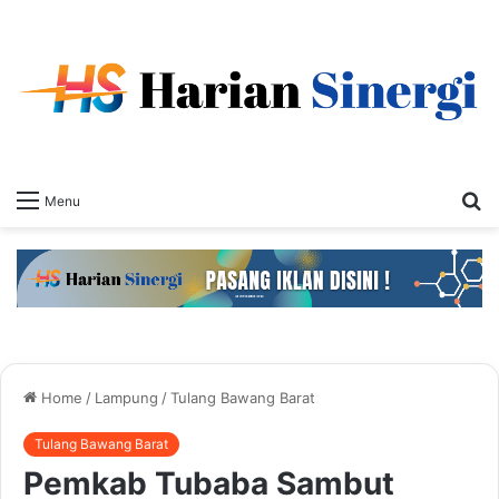
S
Menu
fo
Home
/
Lampung
/
Tulang Bawang Barat
Tulang Bawang Barat
Pemkab Tubaba Sambut