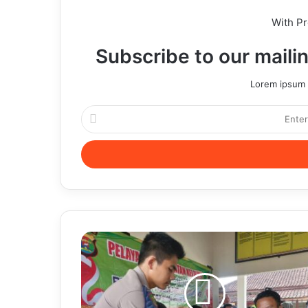
With P
Subscribe to our mailin
Lorem ipsum d
Enter
your
Email
address