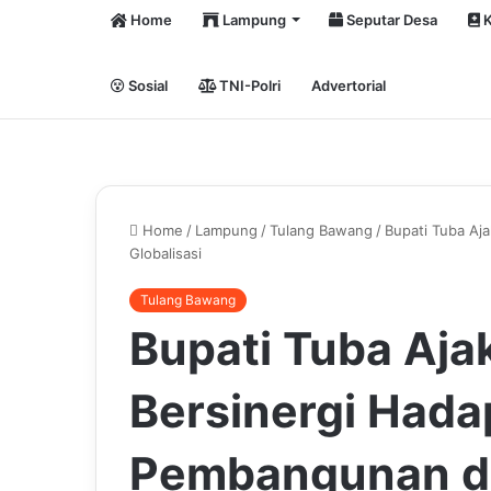
Home
Lampung
Seputar Desa
K
Sosial
TNI-Polri
Advertorial
Home
/
Lampung
/
Tulang Bawang
/
Bupati Tuba Aj
Globalisasi
Tulang Bawang
Bupati Tuba Aj
Bersinergi Hada
Pembangunan da