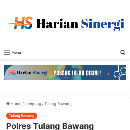
S
Menu
fo
Home
/
Lampung
/
Tulang Bawang
Tulang Bawang
Polres Tulang Bawang