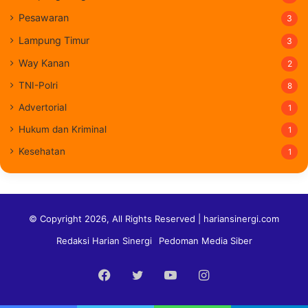
Pesawaran
3
Lampung Timur
3
Way Kanan
2
TNI-Polri
8
Advertorial
1
Hukum dan Kriminal
1
Kesehatan
1
© Copyright 2026, All Rights Reserved | hariansinergi.com
Redaksi Harian Sinergi
Pedoman Media Siber
Facebook
Twitter
YouTube
Instagram