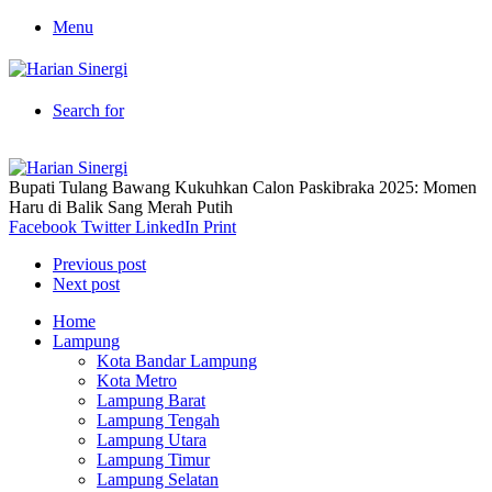
Menu
Search for
Bupati Tulang Bawang Kukuhkan Calon Paskibraka 2025: Momen
Haru di Balik Sang Merah Putih
Facebook
Twitter
LinkedIn
Print
Previous post
Next post
Home
Lampung
Kota Bandar Lampung
Kota Metro
Lampung Barat
Lampung Tengah
Lampung Utara
Lampung Timur
Lampung Selatan