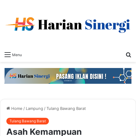
S
Menu
fo
Home
/
Lampung
/
Tulang Bawang Barat
Tulang Bawang Barat
Asah Kemampuan