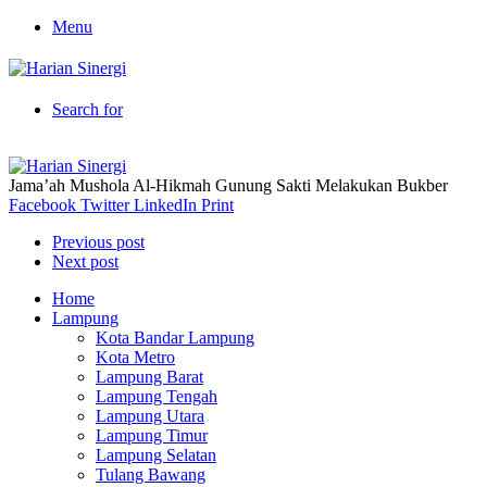
Menu
Search for
Jama’ah Mushola Al-Hikmah Gunung Sakti Melakukan Bukber
Facebook
Twitter
LinkedIn
Print
Previous post
Next post
Home
Lampung
Kota Bandar Lampung
Kota Metro
Lampung Barat
Lampung Tengah
Lampung Utara
Lampung Timur
Lampung Selatan
Tulang Bawang