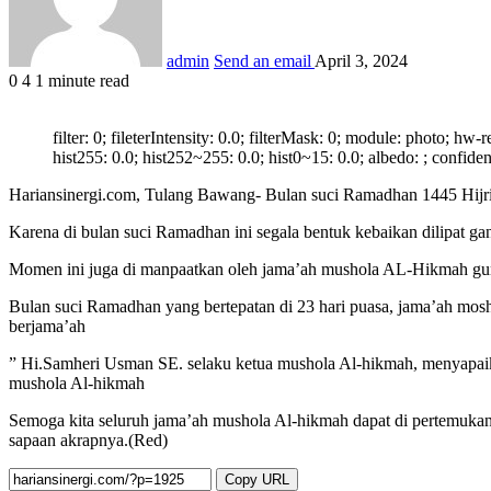
admin
Send an email
April 3, 2024
0
4
1 minute read
filter: 0; fileterIntensity: 0.0; filterMask: 0; module: photo; h
hist255: 0.0; hist252~255: 0.0; hist0~15: 0.0; albedo: ; confide
Hariansinergi.com, Tulang Bawang- Bulan suci Ramadhan 1445 Hijria
Karena di bulan suci Ramadhan ini segala bentuk kebaikan dilipat ga
Momen ini juga di manpaatkan oleh jama’ah mushola AL-Hikmah gun
Bulan suci Ramadhan yang bertepatan di 23 hari puasa, jama’ah mosh
berjama’ah
” Hi.Samheri Usman SE. selaku ketua mushola Al-hikmah, menyapaika
mushola Al-hikmah
Semoga kita seluruh jama’ah mushola Al-hikmah dapat di pertemukan
sapaan akrapnya.(Red)
Copy URL