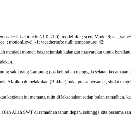
w-remosaic: false; touch: (-1.0, -1.0); modeInfo: ; sceneMode: 8; cct_val
nce: ; motionLevel: -1; weatherinfo: null; temperature: 42;
h menjadi momen bagi sejumlah kalangan masyarakat untuk bersilatur
ndakan.
ung sakti gang Lampung pos kelurahan menggala selatan kecamatan 
ola Al-hikmah melakukan (Bukber) buka puasa bersama , sholat magrib 
n kegiatan ini memang rutin di laksanakan setiap bulan ramadhan, kar
 Oleh Allah SWT di ramadhan tahun depan, sehingga kita bersama sama