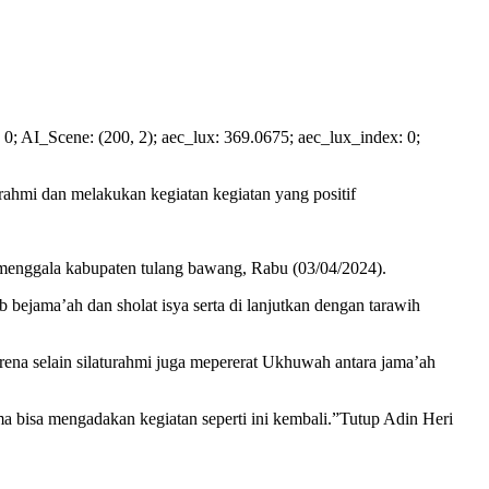
ue: 0; AI_Scene: (200, 2); aec_lux: 369.0675; aec_lux_index: 0;
ahmi dan melakukan kegiatan kegiatan yang positif
menggala kabupaten tulang bawang, Rabu (03/04/2024).
bejama’ah dan sholat isya serta di lanjutkan dengan tarawih
ena selain silaturahmi juga mepererat Ukhuwah antara jama’ah
 bisa mengadakan kegiatan seperti ini kembali.”Tutup Adin Heri