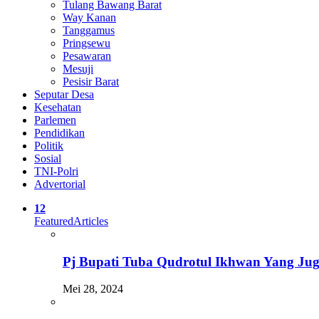
Tulang Bawang Barat
Way Kanan
Tanggamus
Pringsewu
Pesawaran
Mesuji
Pesisir Barat
Seputar Desa
Kesehatan
Parlemen
Pendidikan
Politik
Sosial
TNI-Polri
Advertorial
12
Featured
Articles
Pj Bupati Tuba Qudrotul Ikhwan Yang Ju
Mei 28, 2024