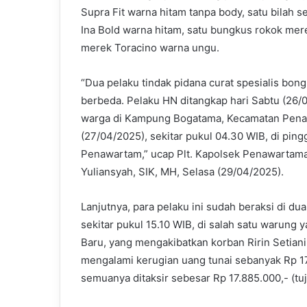
Supra Fit warna hitam tanpa body, satu bilah s
Ina Bold warna hitam, satu bungkus rokok me
merek Toracino warna ungu.
“Dua pelaku tindak pidana curat spesialis bon
berbeda. Pelaku HN ditangkap hari Sabtu (26/0
warga di Kampung Bogatama, Kecamatan Penaw
(27/04/2025), sekitar pukul 04.30 WIB, di pin
Penawartam,” ucap Plt. Kapolsek Penawartam
Yuliansyah, SIK, MH, Selasa (29/04/2025).
Lanjutnya, para pelaku ini sudah beraksi di du
sekitar pukul 15.10 WIB, di salah satu warun
Baru, yang mengakibatkan korban Ririn Setiani
mengalami kerugian uang tunai sebanyak Rp 17
semuanya ditaksir sebesar Rp 17.885.000,- (tuj