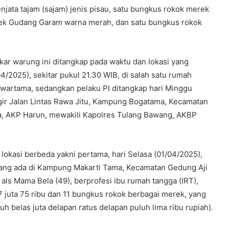
enjata tajam (sajam) jenis pisau, satu bungkus rokok merek
rek Gudang Garam warna merah, dan satu bungkus rokok
gkar warung ini ditangkap pada waktu dan lokasi yang
4/2025), sekitar pukul 21.30 WIB, di salah satu rumah
artama, sedangkan pelaku PI ditangkap hari Minggu
ggir Jalan Lintas Rawa Jitu, Kampung Bogatama, Kecamatan
a, AKP Harun, mewakili Kapolres Tulang Bawang, AKBP
a lokasi berbeda yakni pertama, hari Selasa (01/04/2025),
g yang ada di Kampung Makarti Tama, Kecamatan Gedung Aji
 als Mama Bela (49), berprofesi ibu rumah tangga (IRT),
 juta 75 ribu dan 11 bungkus rokok berbagai merek, yang
uh belas juta delapan ratus delapan puluh lima ribu rupiah).