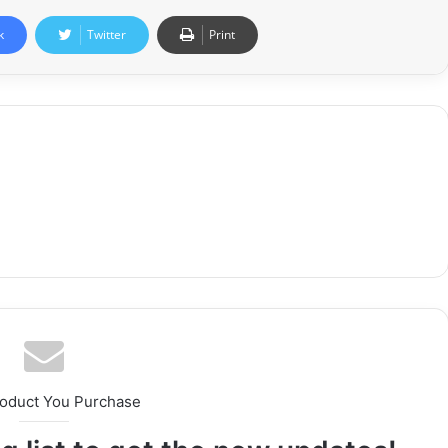
k
Twitter
Print
roduct You Purchase