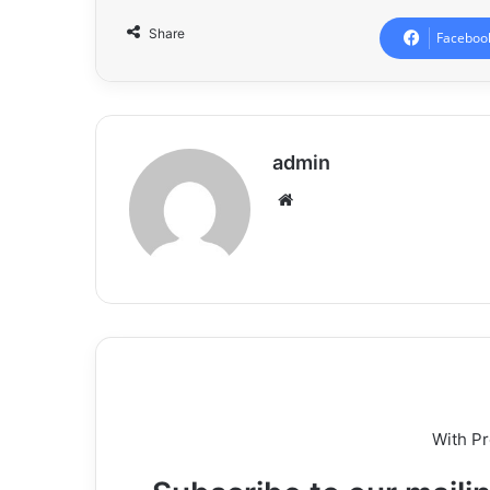
Share
Faceboo
admin
Website
With P