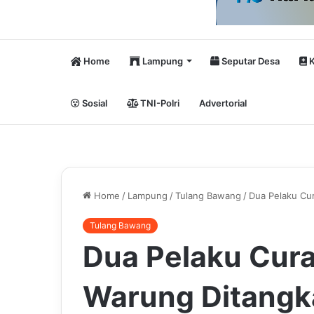
Home
Lampung
Seputar Desa
K
Sosial
TNI-Polri
Advertorial
Home
/
Lampung
/
Tulang Bawang
/
Dua Pelaku Cu
Tulang Bawang
Dua Pelaku Cura
Warung Ditangk