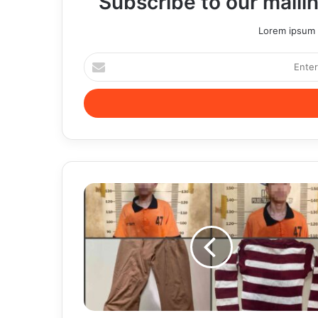
Subscribe to our mailin
Lorem ipsum d
Enter
your
Email
address