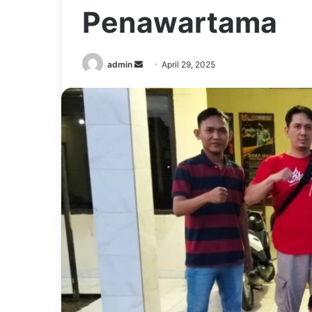
Penawartama
Send
admin
April 29, 2025
an
email