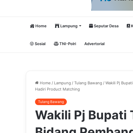
Home
Lampung
Seputar Desa
K
Sosial
TNI-Polri
Advertorial
Home
/
Lampung
/
Tulang Bawang
/
Wakili Pj Bupa
Hadiri Product Matching
Tulang Bawang
Wakili Pj Bupati 
Bidang Pembang