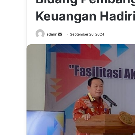
Keuangan Hadiri
Send
admin
September 26, 2024
an
email