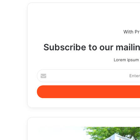
With P
Subscribe to our mailin
Lorem ipsum d
Enter
your
Email
address