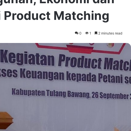
 Product Matching
0
1
2 minutes read