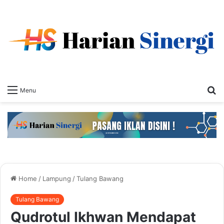
S
Menu
fo
Home
/
Lampung
/
Tulang Bawang
Tulang Bawang
Qudrotul Ikhwan Mendapat