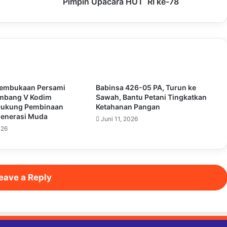
Pimpin Upacara HUT RI ke-78
Pembukaan Persami
Babinsa 426-05 PA, Turun ke
ombang V Kodim
Sawah, Bantu Petani Tingkatkan
Dukung Pembinaan
Ketahanan Pangan
Generasi Muda
Juni 11, 2026
026
eave a Reply