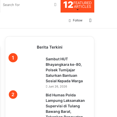
12
FEATURED
Search
ARTICLES
for
Log
Follow
In
Berita Terkini
Sambut HUT
Bhayangkara ke-80,
Polsek Tumijajar
Salurkan Bantuan
Sosial Kepada Warga
Juni 26, 2026
Bid Humas Polda
Lampung Laksanakan
Supervisi di Tulang
Bawang Barat,
Tekankan Penguatan