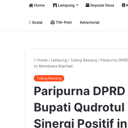
Home
Lampung
Seputar Desa
K
Sosial
TNI-Polri
Advertorial
Home
/
Lampung
/
Tulang Bawang
/
Paripurna DPRD 
ini Membawa Manfaat
Tulang Bawang
Paripurna DPRD 
Bupati Qudrotul
Sinergi Positif