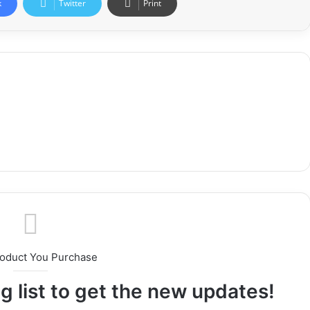
k
Twitter
Print
roduct You Purchase
g list to get the new updates!