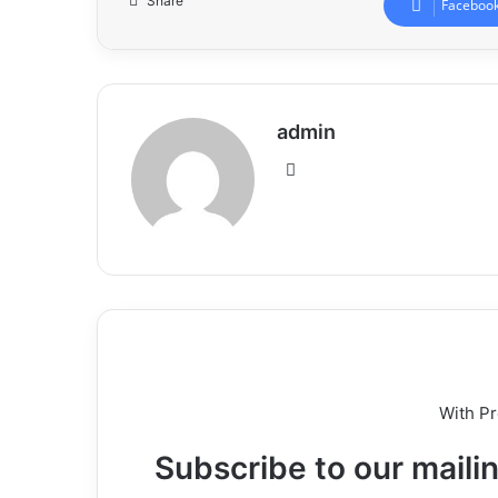
Share
Faceboo
admin
Website
With P
Subscribe to our mailin