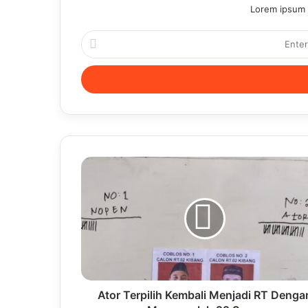
Lorem ipsum d
Enter
your
Email
address
Ator Terpilih Kembali Menjadi RT Denga