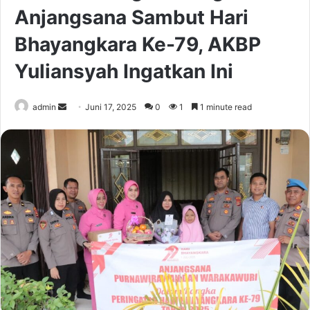
Anjangsana Sambut Hari
Bhayangkara Ke-79, AKBP
Yuliansyah Ingatkan Ini
Send
admin
Juni 17, 2025
0
1
1 minute read
an
email