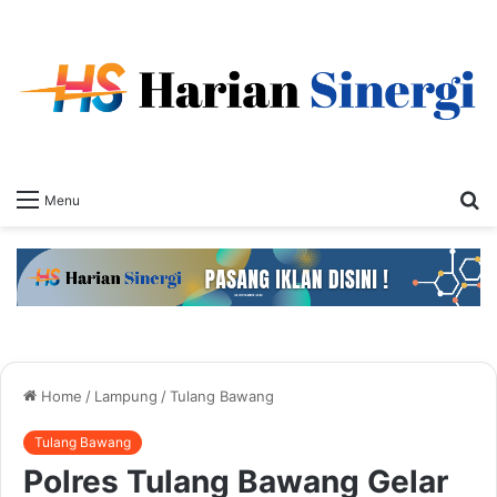
S
Menu
fo
Home
/
Lampung
/
Tulang Bawang
Tulang Bawang
Polres Tulang Bawang Gelar