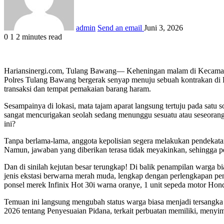
admin
Send an email
Juni 3, 2026
0
1
2 minutes read
Hariansinergi.com, Tulang Bawang— Keheningan malam di Kecamatan
Polres Tulang Bawang bergerak senyap menuju sebuah kontrakan di Kp
transaksi dan tempat pemakaian barang haram.
Sesampainya di lokasi, mata tajam aparat langsung tertuju pada satu s
sangat mencurigakan seolah sedang menunggu sesuatu atau seseorang 
ini?
Tanpa berlama-lama, anggota kepolisian segera melakukan pendekatan
Namun, jawaban yang diberikan terasa tidak meyakinkan, sehingga 
Dan di sinilah kejutan besar terungkap! Di balik penampilan warga b
jenis ekstasi berwarna merah muda, lengkap dengan perlengkapan peny
ponsel merek Infinix Hot 30i warna oranye, 1 unit sepeda motor Hond
Temuan ini langsung mengubah status warga biasa menjadi tersangka 
2026 tentang Penyesuaian Pidana, terkait perbuatan memiliki, meny