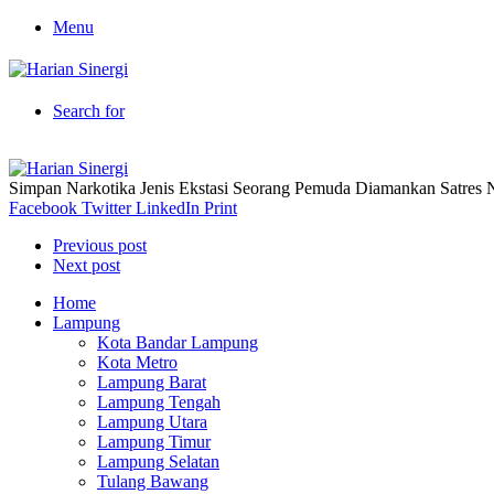
Menu
Search for
Simpan Narkotika Jenis Ekstasi Seorang Pemuda Diamankan Satres
Facebook
Twitter
LinkedIn
Print
Previous post
Next post
Home
Lampung
Kota Bandar Lampung
Kota Metro
Lampung Barat
Lampung Tengah
Lampung Utara
Lampung Timur
Lampung Selatan
Tulang Bawang