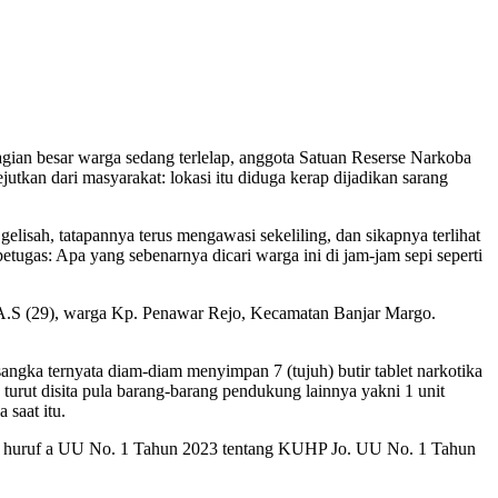
an besar warga sedang terlelap, anggota Satuan Reserse Narkoba
tkan dari masyarakat: lokasi itu diduga kerap dijadikan sarang
gelisah, tatapannya terus mengawasi sekeliling, dan sikapnya terlihat
ugas: Apa yang sebenarnya dicari warga ini di jam-jam sepi seperti
 .A.S (29), warga Kp. Penawar Rejo, Kecamatan Banjar Margo.
angka ternyata diam-diam menyimpan 7 (tujuh) butir tablet narkotika
turut disita pula barang-barang pendukung lainnya yakni 1 unit
 saat itu.
t (1) huruf a UU No. 1 Tahun 2023 tentang KUHP Jo. UU No. 1 Tahun