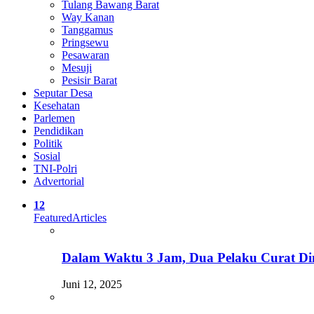
Tulang Bawang Barat
Way Kanan
Tanggamus
Pringsewu
Pesawaran
Mesuji
Pesisir Barat
Seputar Desa
Kesehatan
Parlemen
Pendidikan
Politik
Sosial
TNI-Polri
Advertorial
12
Featured
Articles
Dalam Waktu 3 Jam, Dua Pelaku Curat Din
Juni 12, 2025