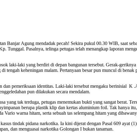
 Banjar Agung mendadak pecah! Sekira pukul 00.30 WIB, saat sebagi
. Tunggal. Pasalnya, telinga petugas telah menangkap laporan mengeju
osok laki-laki yang berdiri di depan bangunan tersebut. Gerak-geriknya 
di tengah keheningan malam. Pertanyaan besar pun muncul di benak pet
 dan pemeriksaan identitas. Laki-laki tersebut mengaku berinisial K
penggeledahan pun dilakukan secara mendalam.
iasa yang tak terduga, petugas menemukan bukti yang sangat berat. Ters
impanan berupa plastik klip dan kertas aluminium foil. Tak hanya itu, 
a Vario warna hitam, serta sebuah tas selempang hitam yang dibawanya
kasus tindak pidana narkotika. Ia kini dijerat dengan Pasal 609 aya
impan, dan menguasai narkotika Golongan I bukan tanaman.