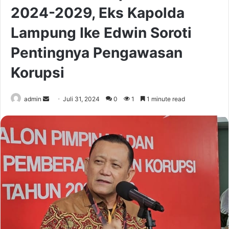
2024-2029, Eks Kapolda
Lampung Ike Edwin Soroti
Pentingnya Pengawasan
Korupsi
Send
admin
Juli 31, 2024
0
1
1 minute read
an
email