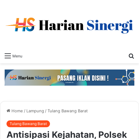
S
Menu
fo
Home
/
Lampung
/
Tulang Bawang Barat
Tulang Bawang Barat
Antisipasi Kejahatan, Polsek