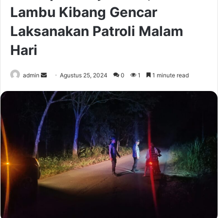
Lambu Kibang Gencar
Laksanakan Patroli Malam
Hari
Send
admin
Agustus 25, 2024
0
1
1 minute read
an
email