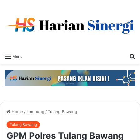
S
Menu
fo
Home
/
Lampung
/
Tulang Bawang
Tulang Bawang
GPM Polres Tulang Bawang