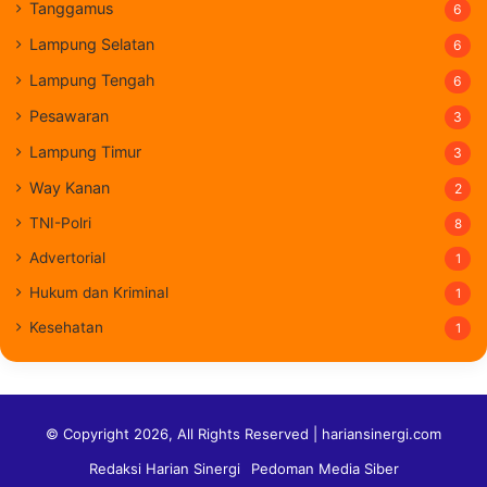
Tanggamus
6
Lampung Selatan
6
Lampung Tengah
6
Pesawaran
3
Lampung Timur
3
Way Kanan
2
TNI-Polri
8
Advertorial
1
Hukum dan Kriminal
1
Kesehatan
1
© Copyright 2026, All Rights Reserved | hariansinergi.com
Redaksi Harian Sinergi
Pedoman Media Siber