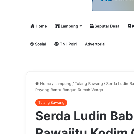
Home
Lampung
Seputar Desa
K
Sosial
TNI-Polri
Advertorial
Home
/
Lampung
/
Tulang Bawang
/
Serda Ludin B
Royong Bantu Bangun Rumah Warga
Tulang Bawang
Serda Ludin Bab
Rawajitu Kodim