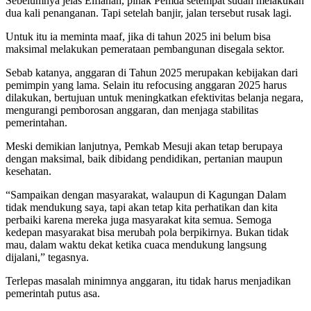
Sebelumnya jelas Elfianah, pihak Pemda setempat sudah melakukan
dua kali penanganan. Tapi setelah banjir, jalan tersebut rusak lagi.
Untuk itu ia meminta maaf, jika di tahun 2025 ini belum bisa
maksimal melakukan pemerataan pembangunan disegala sektor.
Sebab katanya, anggaran di Tahun 2025 merupakan kebijakan dari
pemimpin yang lama. Selain itu refocusing anggaran 2025 harus
dilakukan, bertujuan untuk meningkatkan efektivitas belanja negara,
mengurangi pemborosan anggaran, dan menjaga stabilitas
pemerintahan.
Meski demikian lanjutnya, Pemkab Mesuji akan tetap berupaya
dengan maksimal, baik dibidang pendidikan, pertanian maupun
kesehatan.
“Sampaikan dengan masyarakat, walaupun di Kagungan Dalam
tidak mendukung saya, tapi akan tetap kita perhatikan dan kita
perbaiki karena mereka juga masyarakat kita semua. Semoga
kedepan masyarakat bisa merubah pola berpikirnya. Bukan tidak
mau, dalam waktu dekat ketika cuaca mendukung langsung
dijalani,” tegasnya.
Terlepas masalah minimnya anggaran, itu tidak harus menjadikan
pemerintah putus asa.