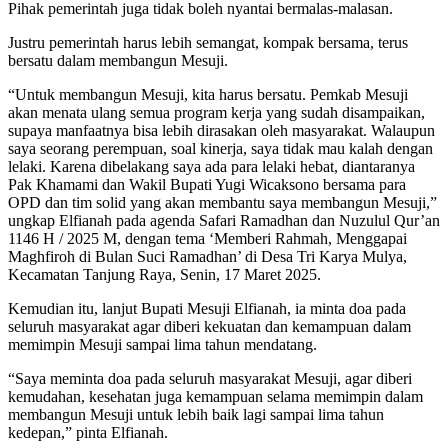
Pihak pemerintah juga tidak boleh nyantai bermalas-malasan.
Justru pemerintah harus lebih semangat, kompak bersama, terus
bersatu dalam membangun Mesuji.
“Untuk membangun Mesuji, kita harus bersatu. Pemkab Mesuji
akan menata ulang semua program kerja yang sudah disampaikan,
supaya manfaatnya bisa lebih dirasakan oleh masyarakat. Walaupun
saya seorang perempuan, soal kinerja, saya tidak mau kalah dengan
lelaki. Karena dibelakang saya ada para lelaki hebat, diantaranya
Pak Khamami dan Wakil Bupati Yugi Wicaksono bersama para
OPD dan tim solid yang akan membantu saya membangun Mesuji,”
ungkap Elfianah pada agenda Safari Ramadhan dan Nuzulul Qur’an
1146 H / 2025 M, dengan tema ‘Memberi Rahmah, Menggapai
Maghfiroh di Bulan Suci Ramadhan’ di Desa Tri Karya Mulya,
Kecamatan Tanjung Raya, Senin, 17 Maret 2025.
Kemudian itu, lanjut Bupati Mesuji Elfianah, ia minta doa pada
seluruh masyarakat agar diberi kekuatan dan kemampuan dalam
memimpin Mesuji sampai lima tahun mendatang.
“Saya meminta doa pada seluruh masyarakat Mesuji, agar diberi
kemudahan, kesehatan juga kemampuan selama memimpin dalam
membangun Mesuji untuk lebih baik lagi sampai lima tahun
kedepan,” pinta Elfianah.