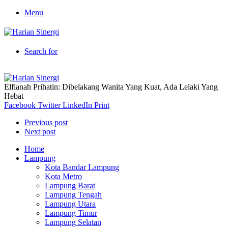
Menu
Search for
Elfianah Prihatin: Dibelakang Wanita Yang Kuat, Ada Lelaki Yang
Hebat
Facebook
Twitter
LinkedIn
Print
Previous post
Next post
Home
Lampung
Kota Bandar Lampung
Kota Metro
Lampung Barat
Lampung Tengah
Lampung Utara
Lampung Timur
Lampung Selatan