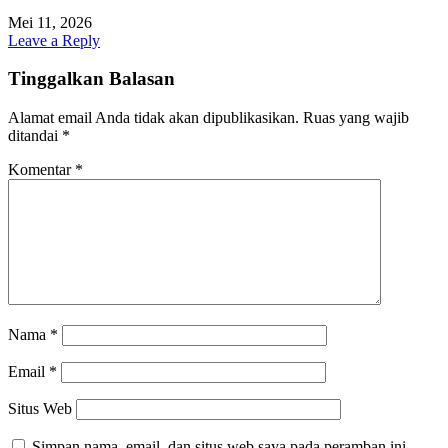
Mei 11, 2026
Leave a Reply
Tinggalkan Balasan
Alamat email Anda tidak akan dipublikasikan.
Ruas yang wajib
ditandai
*
Komentar
*
Nama
*
Email
*
Situs Web
Simpan nama, email, dan situs web saya pada peramban ini