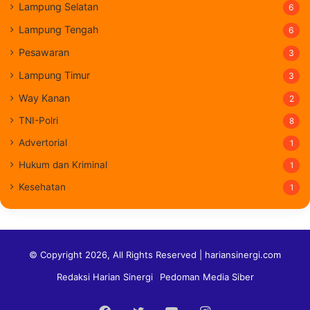
Lampung Selatan
6
Lampung Tengah
6
Pesawaran
3
Lampung Timur
3
Way Kanan
2
TNI-Polri
8
Advertorial
1
Hukum dan Kriminal
1
Kesehatan
1
© Copyright 2026, All Rights Reserved | hariansinergi.com
Redaksi Harian Sinergi
Pedoman Media Siber