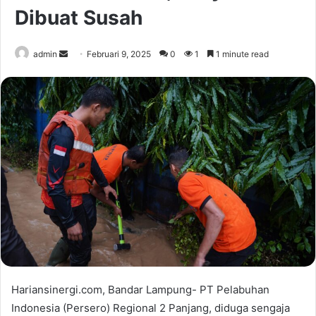
Dibuat Susah
Send
admin
Februari 9, 2025
0
1
1 minute read
an
email
Hariansinergi.com, Bandar Lampung- PT Pelabuhan
Indonesia (Persero) Regional 2 Panjang, diduga sengaja