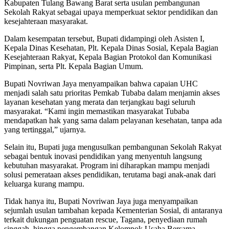
Kabupaten Tulang Bawang Barat serta usulan pembangunan
Sekolah Rakyat sebagai upaya memperkuat sektor pendidikan dan
kesejahteraan masyarakat.
Dalam kesempatan tersebut, Bupati didampingi oleh Asisten I,
Kepala Dinas Kesehatan, Plt. Kepala Dinas Sosial, Kepala Bagian
Kesejahteraan Rakyat, Kepala Bagian Protokol dan Komunikasi
Pimpinan, serta Plt. Kepala Bagian Umum.
Bupati Novriwan Jaya menyampaikan bahwa capaian UHC
menjadi salah satu prioritas Pemkab Tubaba dalam menjamin akses
layanan kesehatan yang merata dan terjangkau bagi seluruh
masyarakat. “Kami ingin memastikan masyarakat Tubaba
mendapatkan hak yang sama dalam pelayanan kesehatan, tanpa ada
yang tertinggal,” ujarnya.
Selain itu, Bupati juga mengusulkan pembangunan Sekolah Rakyat
sebagai bentuk inovasi pendidikan yang menyentuh langsung
kebutuhan masyarakat. Program ini diharapkan mampu menjadi
solusi pemerataan akses pendidikan, terutama bagi anak-anak dari
keluarga kurang mampu.
Tidak hanya itu, Bupati Novriwan Jaya juga menyampaikan
sejumlah usulan tambahan kepada Kementerian Sosial, di antaranya
terkait dukungan penguatan rescue, Tagana, penyediaan rumah
singgah, hingga pengembangan Kelompok Usaha Bersama