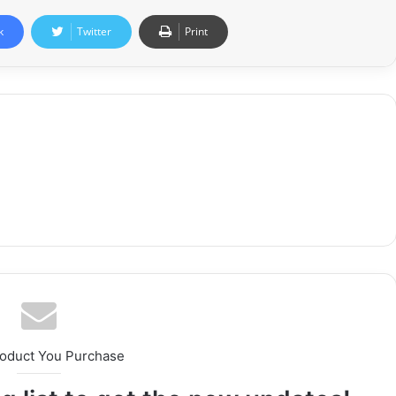
k
Twitter
Print
roduct You Purchase