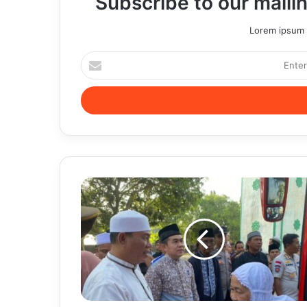
Subscribe to our mailin
Lorem ipsum d
Enter
your
Email
address