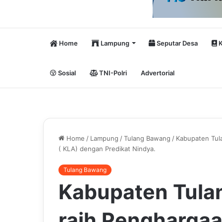
Home
Lampung
Seputar Desa
K
Sosial
TNI-Polri
Advertorial
Home
/
Lampung
/
Tulang Bawang
/
Kabupaten Tul
( KLA) dengan Predikat Nindya.
Tulang Bawang
Kabupaten Tula
raih Pengharga