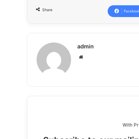
Share
Faceboo
admin
Website
With P