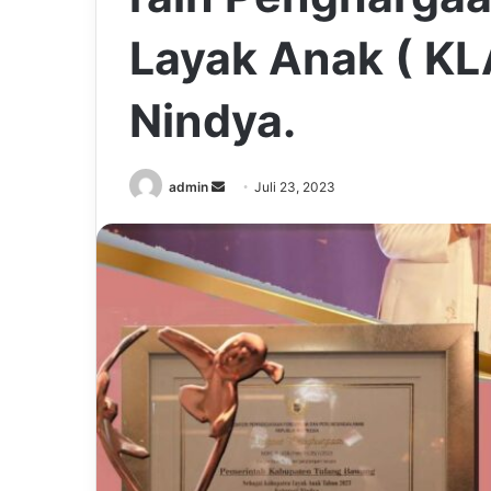
Layak Anak ( KL
Nindya.
Send
admin
Juli 23, 2023
an
email