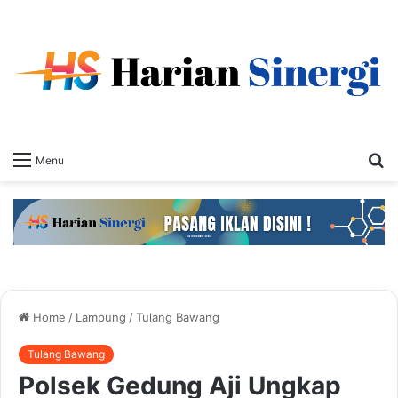
S
Menu
fo
Home
/
Lampung
/
Tulang Bawang
Tulang Bawang
Polsek Gedung Aji Ungkap