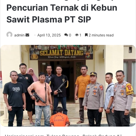
Pencurian Ternak di Kebun
Sawit Plasma PT SIP
Send
admin
April 13, 2025
0
1
2 minutes read
an
email