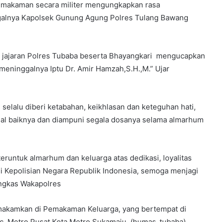
 pemakaman secara militer mengungkapkan rasa
galnya Kapolsek Gunung Agung Polres Tulang Bawang
h jajaran Polres Tubaba beserta Bhayangkari mengucapkan
eninggalnya Iptu Dr. Amir Hamzah,S.H.,M.” Ujar
elalu diberi ketabahan, keikhlasan dan keteguhan hati,
al baiknya dan diampuni segala dosanya selama almarhum
eruntuk almarhum dan keluarga atas dedikasi, loyalitas
i Kepolisian Negara Republik Indonesia, semoga menjagi
ungkas Wakapolres
imakamkan di Pemakaman Keluarga, yang bertempat di
 Metro Pusat Kota Metro Sukamaju. (humas_tubaba)