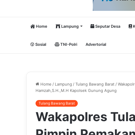
Home
Lampung
Seputar Desa
K
Sosial
TNI-Polri
Advertorial
Home
/
Lampung
/
Tulang Bawang Barat
/
Wakapolr
Hamzah,S.H.,M.H Kapolsek Gunung Agung
Tulang Bawang Barat
Wakapolres Tul
Pimpin Pemakama