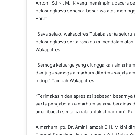
Antoni, S.I.K., M.I.K yang memimpin upacara
belasungkawa sebesar-besarnya atas mening
Barat.
“Saya selaku wakapolres Tubaba serta seluru
belasungkawa serta rasa duka mendalam atas m
Wakapolres.
“Semoga keluarga yang ditinggalkan almarhum s
dan juga semoga almarhum diterima segala am
hidup.” Tambah Wakapolres
“Terimakasih dan apresiasi sebesar-besarnya t
serta pengabdian almarhum selama berdinas d
amal ibadah serta pahala untuk almarhum”. P
Almarhum Iptu Dr. Amir Hamzah,S.H.,M kini d
Tempat Pemakan Umum Lambau Kel. Metro Kec.