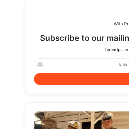
With P
Subscribe to our mailin
Lorem ipsum d
Enter
your
Email
address