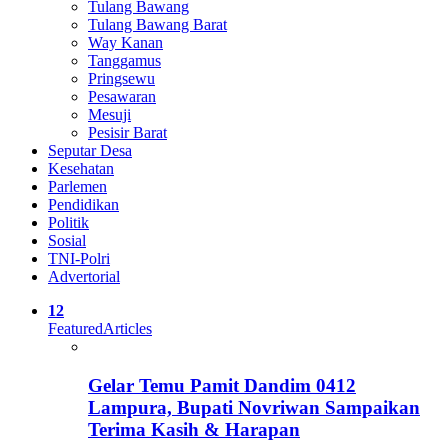
Tulang Bawang
Tulang Bawang Barat
Way Kanan
Tanggamus
Pringsewu
Pesawaran
Mesuji
Pesisir Barat
Seputar Desa
Kesehatan
Parlemen
Pendidikan
Politik
Sosial
TNI-Polri
Advertorial
12
Featured
Articles
Gelar Temu Pamit Dandim 0412
Lampura, Bupati Novriwan Sampaikan
Terima Kasih & Harapan