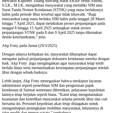
mewakili Kapolres Tulang Bawang Barat AKBP Sendi Antoni,
S.I,K., M.I.K, mengimbau masyarakat yang memiliki SIM atau
Surat Tanda Nomor Kendaraan (STNK) yang masa berlakunya
habis pada periode libur tersebut agar tidak khawatir. “Bagi
masyarakat yang masa berlaku SIM habis pada tanggal 28 Maret
hingga 7 April 2025, dapat melakukan proses perpanjangan pada
tanggal 8 hingga 15 April 2025 sedangkan untuk proses
perpanjangan STNK pada 8 dan 9 April 2025 tanpa dikenakan
denda keterlambatan,” jelas
Akp Fony pada Jumat (29/3/2025)
Dengan adanya kebijakan ini, masyarakat diharapkan dapat
mengatur jadwal perpanjangan dokumen kendaraan mereka dengan
baik. Akp Fony juga mengingatkan agar masyarakat tetap tertib
berlalu lintas serta memanfaatkan kesempatan perpanjangan setelah
libur dengan sebaik-baiknya.
Lebih lanjut, Akp Fony menegaskan bahwa meskipun layanan
administrasi seperti penerbitan SIM dan pengurusan pajak
kendaraan di Samsat sementara dihentikan, pelayanan kepolisian
lainnya tetap berjalan seperti biasa. “Kami tetap mengutamakan
keamanan dan ketertiban masyarakat selama periode libur dan cuti
bersama ini. Personel kepolisian akan tetap disiagakan untuk
mengantisipasi peningkatan mobilitas masyarakat, khususnya di
jalur mudik dan tempat wisata,” tambahnya.