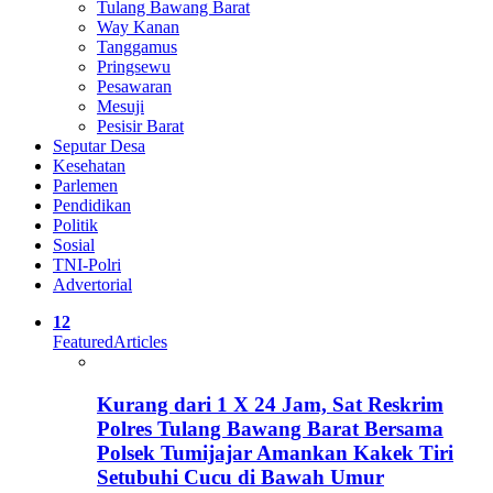
Tulang Bawang Barat
Way Kanan
Tanggamus
Pringsewu
Pesawaran
Mesuji
Pesisir Barat
Seputar Desa
Kesehatan
Parlemen
Pendidikan
Politik
Sosial
TNI-Polri
Advertorial
12
Featured
Articles
Kurang dari 1 X 24 Jam, Sat Reskrim
Polres Tulang Bawang Barat Bersama
Polsek Tumijajar Amankan Kakek Tiri
Setubuhi Cucu di Bawah Umur