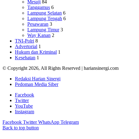
Mesuji
84
Tanggamus
6
Lampung Selatan
6
Lampung Tengah
6
Pesawaran
3
Lampung Timur
3
Way Kanan
2
TNI-Polri
8
Advertorial
1
Hukum dan Kriminal
1
Kesehatan
1
© Copyright 2026, All Rights Reserved | hariansinergi.com
Redaksi Harian Sinergi
Pedoman Media Siber
Facebook
Twitter
YouTube
Instagram
Facebook
Twitter
WhatsApp
Telegram
Back to top button