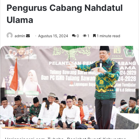
Pengurus Cabang Nahdatul
Ulama
Send
admin
Agustus 15, 2024
0
1
1 minute read
an
email