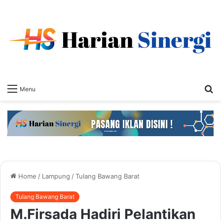
S
Menu
fo
Home
/
Lampung
/
Tulang Bawang Barat
Tulang Bawang Barat
M.Firsada Hadiri Pelantikan