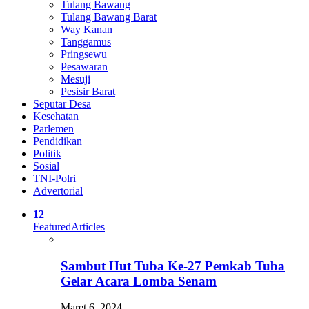
Tulang Bawang
Tulang Bawang Barat
Way Kanan
Tanggamus
Pringsewu
Pesawaran
Mesuji
Pesisir Barat
Seputar Desa
Kesehatan
Parlemen
Pendidikan
Politik
Sosial
TNI-Polri
Advertorial
12
Featured
Articles
Sambut Hut Tuba Ke-27 Pemkab Tuba
Gelar Acara Lomba Senam
Maret 6, 2024