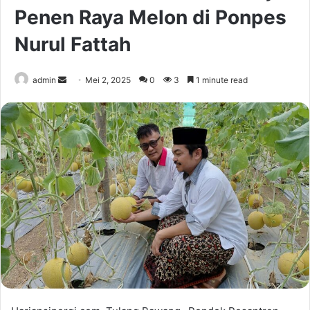
Penen Raya Melon di Ponpes
Nurul Fattah
Send
admin
Mei 2, 2025
0
3
1 minute read
an
email