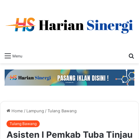
S
Menu
fo
Home
/
Lampung
/
Tulang Bawang
Tulang Bawang
Asisten I Pemkab Tuba Tinjau