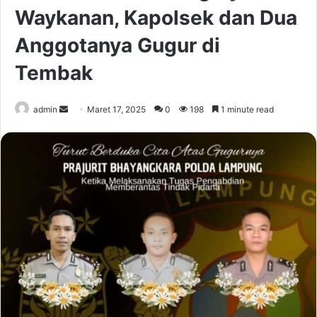
Waykanan, Kapolsek dan Dua
Anggotanya Gugur di
Tembak
Send
admin
Maret 17, 2025
0
198
1 minute read
an
email