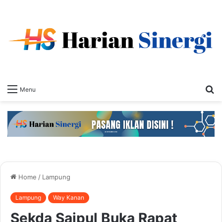
S
Menu
fo
Home
/
Lampung
Lampung
Way Kanan
Sekda Saipul Buka Rapat