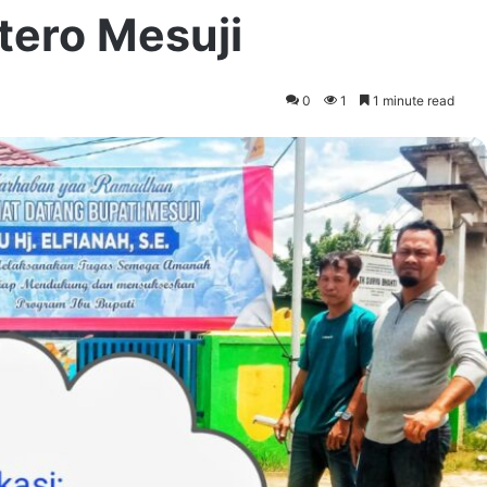
tero Mesuji
0
1
1 minute read