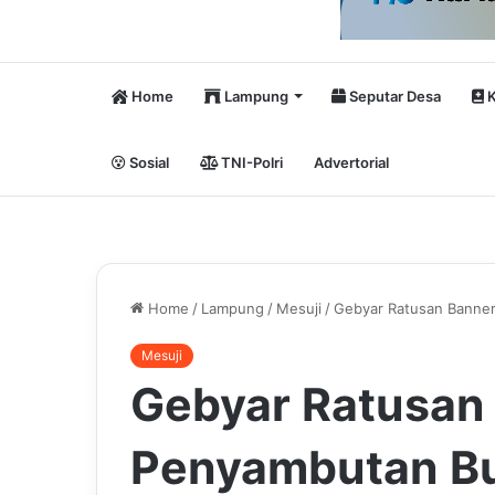
Home
Lampung
Seputar Desa
K
Sosial
TNI-Polri
Advertorial
Home
/
Lampung
/
Mesuji
/
Gebyar Ratusan Banner
Mesuji
Gebyar Ratusan
Penyambutan Bup