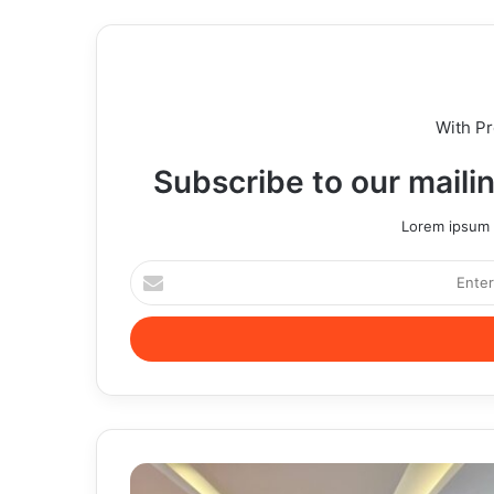
With P
Subscribe to our mailin
Lorem ipsum d
Enter
your
Email
address