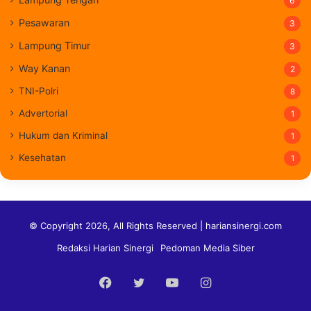
6
Pesawaran
3
Lampung Timur
3
Way Kanan
2
TNI-Polri
8
Advertorial
1
Hukum dan Kriminal
1
Kesehatan
1
© Copyright 2026, All Rights Reserved | hariansinergi.com
Redaksi Harian Sinergi
Pedoman Media Siber
Facebook
Twitter
YouTube
Instagram