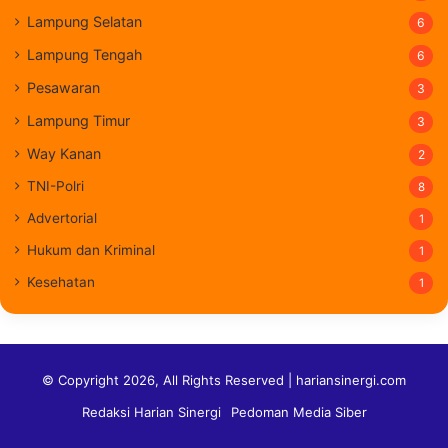
Lampung Selatan
6
Lampung Tengah
6
Pesawaran
3
Lampung Timur
3
Way Kanan
2
TNI-Polri
8
Advertorial
1
Hukum dan Kriminal
1
Kesehatan
1
© Copyright 2026, All Rights Reserved | hariansinergi.com
Redaksi Harian Sinergi
Pedoman Media Siber