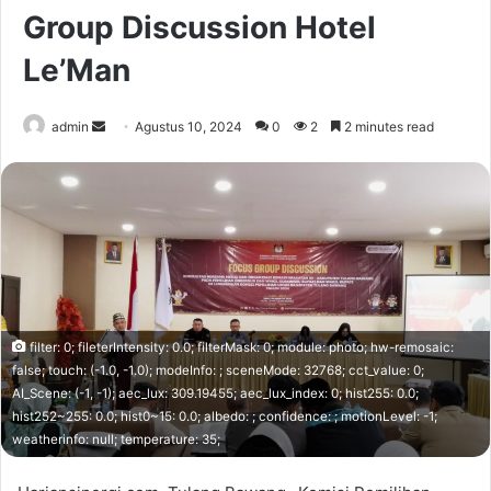
Group Discussion Hotel
Le’Man
Send
admin
Agustus 10, 2024
0
2
2 minutes read
an
email
filter: 0; fileterIntensity: 0.0; filterMask: 0; module: photo; hw-remosaic:
false; touch: (-1.0, -1.0); modeInfo: ; sceneMode: 32768; cct_value: 0;
AI_Scene: (-1, -1); aec_lux: 309.19455; aec_lux_index: 0; hist255: 0.0;
hist252~255: 0.0; hist0~15: 0.0; albedo: ; confidence: ; motionLevel: -1;
weatherinfo: null; temperature: 35;