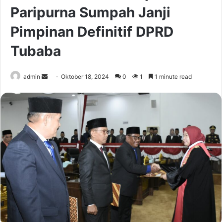
Paripurna Sumpah Janji
Pimpinan Definitif DPRD
Tubaba
Send
admin
Oktober 18, 2024
0
1
1 minute read
an
email