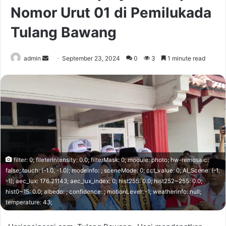
Nomor Urut 01 di Pemilukada
Tulang Bawang
Send
admin
September 23, 2024
0
3
1 minute read
an
email
filter: 0; fileterIntensity: 0.0; filterMask: 0; module: photo; hw-remosaic:
false; touch: (-1.0, -1.0); modeInfo: ; sceneMode: 0; cct_value: 0; AI_Scene: (-1,
-1); aec_lux: 176.21143; aec_lux_index: 0; hist255: 0.0; hist252~255: 0.0;
hist0~15: 0.0; albedo: ; confidence: ; motionLevel: -1; weatherinfo: null;
temperature: 43;