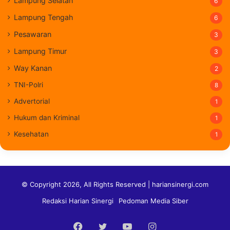
Lampung Selatan
6
Lampung Tengah
6
Pesawaran
3
Lampung Timur
3
Way Kanan
2
TNI-Polri
8
Advertorial
1
Hukum dan Kriminal
1
Kesehatan
1
© Copyright 2026, All Rights Reserved | hariansinergi.com
Redaksi Harian Sinergi
Pedoman Media Siber
Facebook
Twitter
YouTube
Instagram