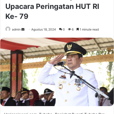
Upacara Peringatan HUT RI
Ke- 79
Send
admin
Agustus 18, 2024
0
6
1 minute read
an
email