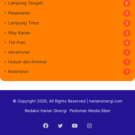
Lampung Tengah
6
Pesawaran
3
Lampung Timur
3
Way Kanan
2
TNI-Polri
8
Advertorial
1
Hukum dan Kriminal
1
Kesehatan
1
© Copyright 2026, All Rights Reserved | hariansinergi.com
Redaksi Harian Sinergi
Pedoman Media Siber
Facebook
Twitter
YouTube
Instagram