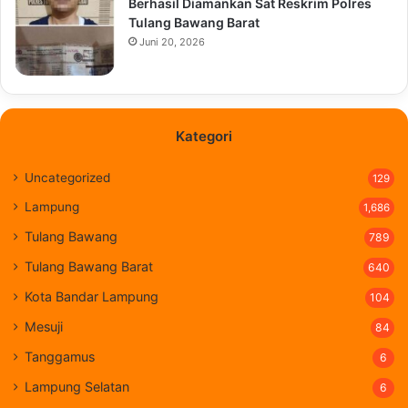
Berhasil Diamankan Sat Reskrim Polres
Tulang Bawang Barat
Juni 20, 2026
Kategori
Uncategorized
129
Lampung
1,686
Tulang Bawang
789
Tulang Bawang Barat
640
Kota Bandar Lampung
104
Mesuji
84
Tanggamus
6
Lampung Selatan
6