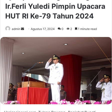
Ir.Ferli Yuledi Pimpin Upacara
HUT RI Ke-79 Tahun 2024
Send
admin
Agustus 17, 2024
0
2
1 minute read
an
email