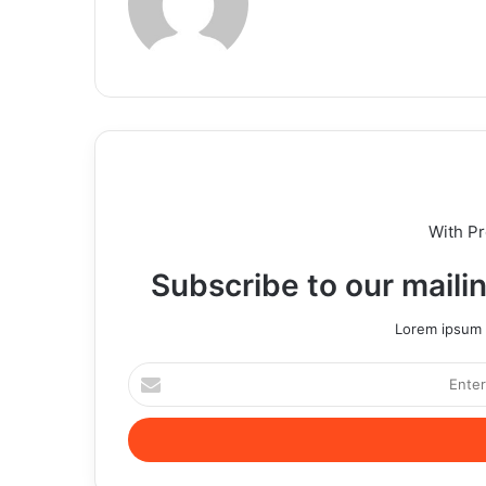
With P
Subscribe to our mailin
Lorem ipsum d
Enter
your
Email
address