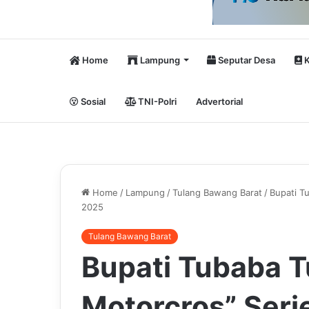
Home
Lampung
Seputar Desa
K
Sosial
TNI-Polri
Advertorial
Home
/
Lampung
/
Tulang Bawang Barat
/
Bupati T
2025
Tulang Bawang Barat
Bupati Tubaba T
Motorcros” Serie